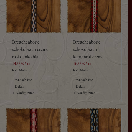
Brettchenborte
Brettchenborte
schokobraun creme
schokobraun
rost dunkelblau
karminrot creme
14,00€ / m
16,00€ / m
inkl. MwSt.
inkl. MwSt.
+
Wunschliste
+
Wunschliste
+
Details
+
Details
+
+
Konfigurator
Konfigurator