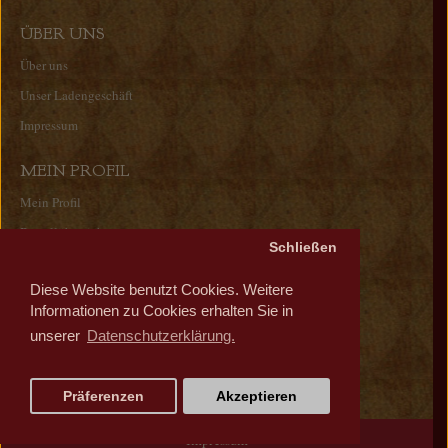
ÜBER UNS
Über uns
Unser Ladengeschäft
Impressum
MEIN PROFIL
Mein Profil
Bestellübersicht
Schließen
Wunschliste
Diese Website benutzt Cookies. Weitere
Newsletter
Informationen zu Cookies erhalten Sie in
unserer
Datenschutzerklärung.
Präferenzen
Akzeptieren
Impressum