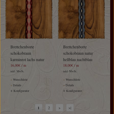
Brettchenborte
Brettchenborte
schokobraun
schokobraun natur
karminrot lachs natur
hellblau nachtblau
16,00€ / m
18,00€ / m
inkl. MwSt.
inkl. MwSt.
+
Wunschliste
+
Wunschliste
+
Details
+
Details
+
+
Konfigurator
Konfigurator
1
2
>
>|