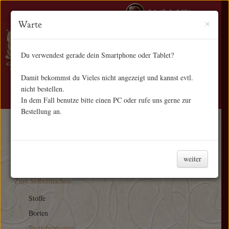
0 Artikel - 0,00€
×
Warte
Du verwendest gerade dein Smartphone oder Tablet?
Damit bekommst du Vieles nicht angezeigt und kannst evtl.
nicht bestellen.
NAVIGATION
In dem Fall benutze bitte einen PC oder rufe uns gerne zur
Bestellung an.
Start
Zum Selbermachen
Brettchenborten
weiter
Zum Selbermachen
Stoffe
Borten
Brettchenborten