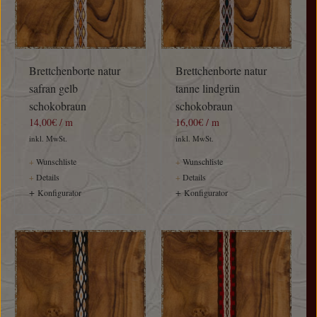
Brettchenborte natur
Brettchenborte natur
safran gelb
tanne lindgrün
schokobraun
schokobraun
14,00€ / m
16,00€ / m
inkl. MwSt.
inkl. MwSt.
+
Wunschliste
+
Wunschliste
+
Details
+
Details
+
+
Konfigurator
Konfigurator