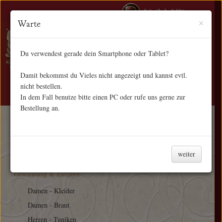
0 Artikel - 0,00€
×
Warte
Du verwendest gerade dein Smartphone oder Tablet?
Damit bekommst du Vieles nicht angezeigt und kannst evtl.
nicht bestellen.
NAVIGATION
In dem Fall benutze bitte einen PC oder rufe uns gerne zur
Bestellung an.
Start
Gewandung & Zubehör
Beutel & Taschen
weiter
Gewandung & Zubehör
Damen - Kleider
Damen - Braut
Herren - Tuniken