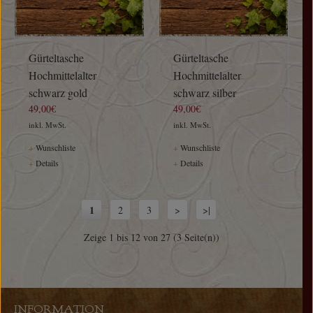
Gürteltasche
Gürteltasche
Hochmittelalter
Hochmittelalter
schwarz gold
schwarz silber
49,00€
49,00€
inkl. MwSt.
inkl. MwSt.
+
Wunschliste
+
Wunschliste
+
Details
+
Details
1
2
3
>
>|
Zeige 1 bis 12 von 27 (3 Seite(n))
INFORMATION